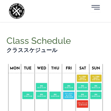
内
容
を
ス
キ
ッ
プ
Class Schedule
クラススケジュール